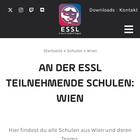
Zum
Downloads
Kontakt
|
Inhalt
springen
Tog
Turniere
Nav
Startseite
»
Schulen
»
Wien
Schulen
AN DER ESSL
Teilnehmen
TEILNEHMENDE SCHULEN:
Aktuell
WIEN
Sponsoring
Über uns
Hier findest du alle Schulen aus Wien und deren
Teams,