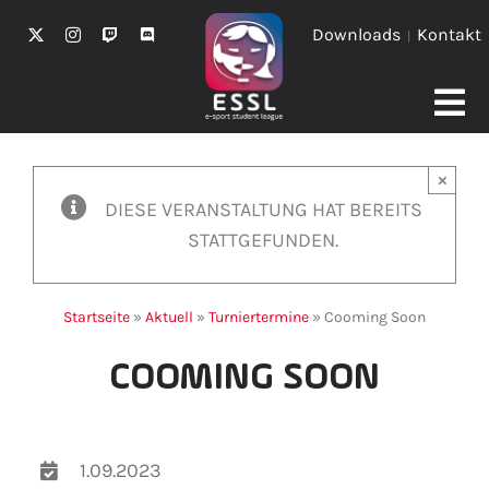
Zum
Downloads
Kontakt
|
Inhalt
springen
Tog
Turniere
Nav
×
DIESE VERANSTALTUNG HAT BEREITS
Schulen
STATTGEFUNDEN.
Teilnehmen
Startseite
»
Aktuell
»
Turniertermine
»
Cooming Soon
Aktuell
COOMING SOON
Sponsoring
Über uns
1.09.2023